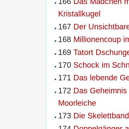
166
Das Mädchen mi
Kristallkugel
167
Der Unsichtbar
168
Millionencoup i
169
Tatort Dschung
170
Schock im Sch
171
Das lebende G
172
Das Geheimnis 
Moorleiche
173
Die Skelettban
174
Doppelgänger a