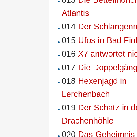
Atlantis
014
Der Schlangen
015
Ufos in Bad Fin
016
X7 antwortet ni
017
Die Doppelgäng
018
Hexenjagd in
Lerchenbach
019
Der Schatz in d
Drachenhöhle
020
Das Geheimnis 