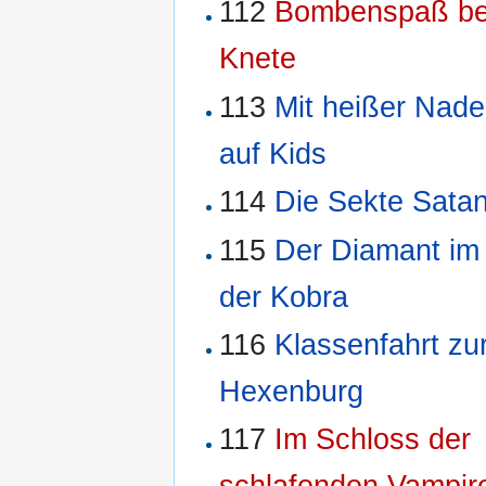
112
Bombenspaß be
Knete
113
Mit heißer Nade
auf Kids
114
Die Sekte Sata
115
Der Diamant im
der Kobra
116
Klassenfahrt zu
Hexenburg
117
Im Schloss der
schlafenden Vampir