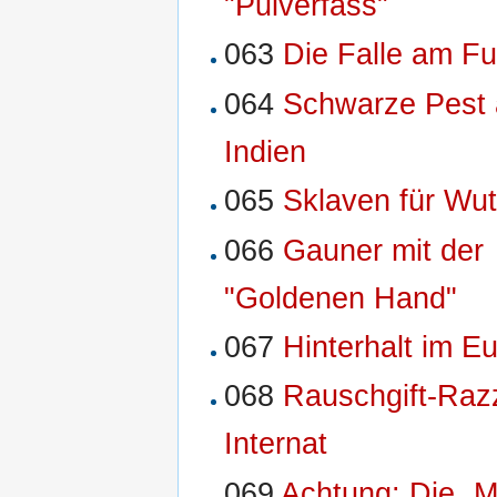
"Pulverfass"
063
Die Falle am F
064
Schwarze Pest
Indien
065
Sklaven für Wu
066
Gauner mit der
"Goldenen Hand"
067
Hinterhalt im Eu
068
Rauschgift-Raz
Internat
069
Achtung: Die „M