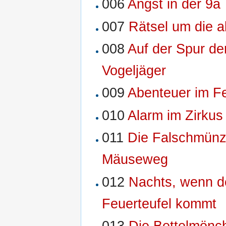
006
Angst in der 9a
007
Rätsel um die al
008
Auf der Spur de
Vogeljäger
009
Abenteuer im Fe
010
Alarm im Zirkus
011
Die Falschmün
Mäuseweg
012
Nachts, wenn d
Feuerteufel kommt
013
Die Bettelmönc