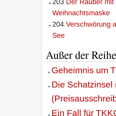
203
Der Räuber mit
Weihnachtsmaske
204
Verschwörung a
See
Außer der Reih
Geheimnis um T
Die Schatzinsel 
(Preisausschrei
Ein Fall für TK