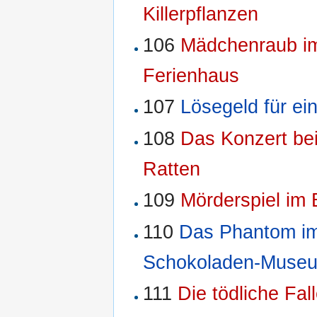
Killerpflanzen
106
Mädchenraub i
Ferienhaus
107
Lösegeld für ei
108
Das Konzert be
Ratten
109
Mörderspiel im 
110
Das Phantom i
Schokoladen-Muse
111
Die tödliche Fal