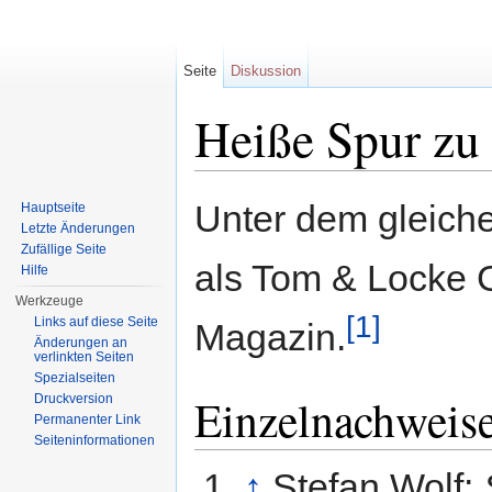
Seite
Diskussion
Heiße Spur zu 
Wechseln zu:
Navigation
,
Suche
Unter dem gleiche
Hauptseite
Letzte Änderungen
Zufällige Seite
als Tom & Locke G
Hilfe
Werkzeuge
[1]
Links auf diese Seite
Magazin.
Änderungen an
verlinkten Seiten
Spezialseiten
Einzelnachweis
Druckversion
Permanenter Link
Seiten­informationen
↑
Stefan Wolf: