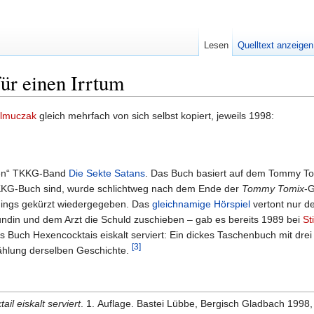
Lesen
Quelltext anzeigen
für einen Irrtum
almuczak
gleich mehrfach von sich selbst kopiert, jeweils 1998:
ken“ TKKG-Band
Die Sekte Satans
. Das Buch basiert auf dem Tommy T
KKG-Buch sind, wurde schlichtweg nach dem Ende der
Tommy Tomix
-G
rdings gekürzt wiedergegeben. Das
gleichnamige Hörspiel
vertont nur d
din und dem Arzt die Schuld zuschieben – gab es bereits 1989 bei
St
ch Hexencocktais eiskalt serviert: Ein dickes Taschenbuch mit drei Th
[3]
zählung derselben Geschichte.
il eiskalt serviert
. 1. Auflage. Bastei Lübbe, Bergisch Gladbach
1998,