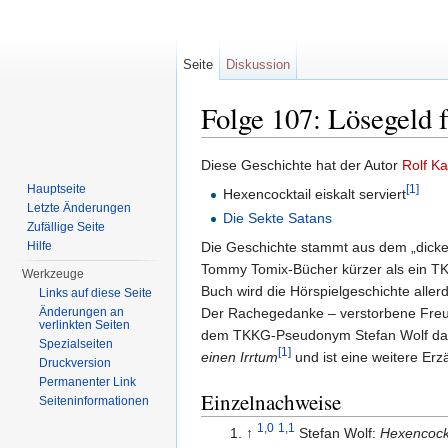
Seite
Diskussion
Folge 107: Lösegeld 
Wechseln zu:
Navigation
,
Suche
Diese Geschichte hat der Autor
Rolf K
Hauptseite
[1]
Hexencocktail eiskalt serviert
Letzte Änderungen
Die Sekte Satans
Zufällige Seite
Die Geschichte stammt aus dem „dic
Hilfe
Tommy Tomix-Bücher kürzer als ein T
Werkzeuge
Buch wird die Hörspielgeschichte alle
Links auf diese Seite
Der Rachegedanke – verstorbene Freun
Änderungen an
verlinkten Seiten
dem TKKG-Pseudonym Stefan Wolf das Bu
Spezialseiten
[1]
einen Irrtum
und ist eine weitere Er
Druckversion
Permanenter Link
Einzelnachweise
Seiten­informationen
1,0
1,1
↑
Stefan Wolf:
Hexencockta