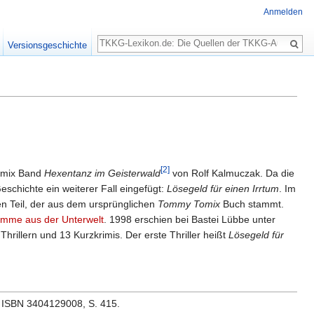
Anmelden
Suche
Versionsgeschichte
[2]
omix Band
Hexentanz im Geisterwald
von Rolf Kalmuczak. Da die
eschichte ein weiterer Fall eingefügt:
Lösegeld für einen Irrtum
. Im
en Teil, der aus dem ursprünglichen
Tommy Tomix
Buch stammt.
imme aus der Unterwelt
. 1998 erschien bei Bastei Lübbe unter
rillern und 13 Kurzkrimis. Der erste Thriller heißt
Lösegeld für
 ISBN 3404129008, S. 415.